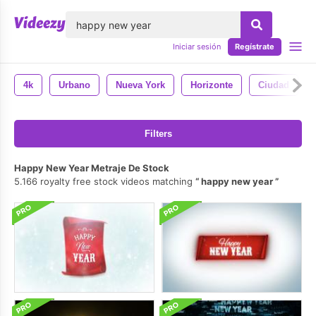
lose
Iniciar sesión
Regístrate
4k
Urbano
Nueva York
Horizonte
Ciudad
Filters
Happy New Year Metraje De Stock
5.166 royalty free stock videos matching
happy new year