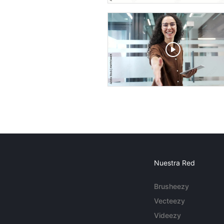
Nuestra Red
Brusheezy
Vecteezy
Videezy