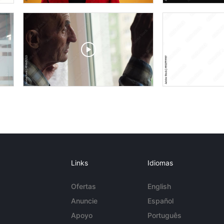
Links
Idiomas
Ofertas
English
Anuncie
Español
Apoyo
Português