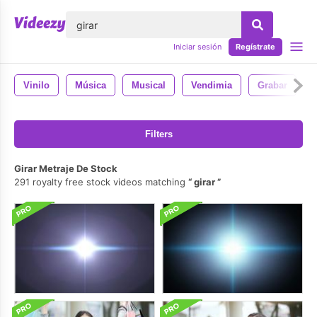
lose
Iniciar sesión
Regístrate
Vinilo
Música
Musical
Vendimia
Grabar
Filters
Girar Metraje De Stock
291 royalty free stock videos matching
girar