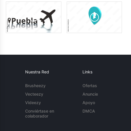
Nuestra Red
Links
Brusheezy
Ofertas
Vecteezy
Anuncie
Videezy
Apoyo
Conviértase en
DMCA
colaborador