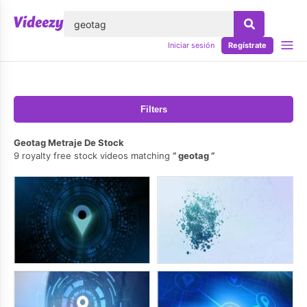
lose
Iniciar sesión
Regístrate
Filters
Geotag Metraje De Stock
9 royalty free stock videos matching
geotag