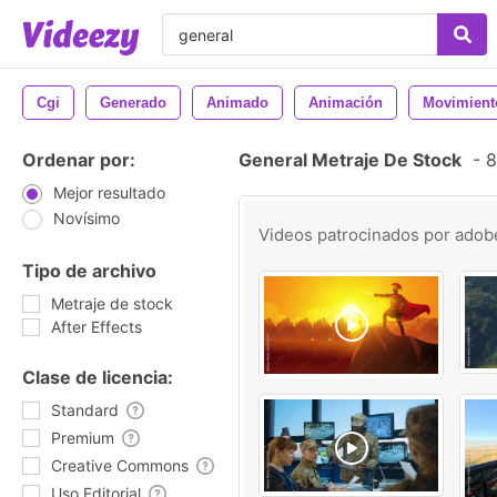
Cgi
Generado
Animado
Animación
Movimient
Ordenar por:
General Metraje De Stock
-
8
Mejor resultado
Novísimo
Videos patrocinados por
adob
Tipo de archivo
Metraje de stock
After Effects
Clase de licencia:
Standard
Premium
Creative Commons
Uso Editorial