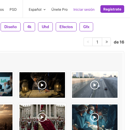
Regístrate
os
PSD
Español
Únete Pro
Iniciar sesión
Diseño
4k
Uhd
Efectos
Gfx
de 16
1