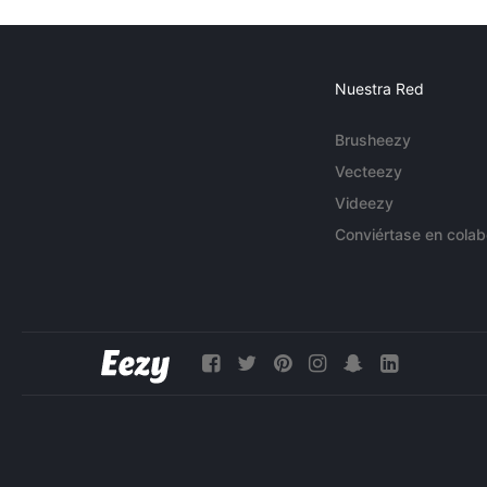
Nuestra Red
Brusheezy
Vecteezy
Videezy
Conviértase en colab