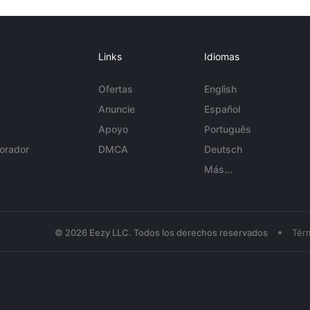
Links
Idiomas
Ofertas
English
Anuncie
Español
Apoyo
Português
orador
DMCA
Deutsch
Más...
•
© 2026 Eezy LLC. Todos los derechos reservados
Tér