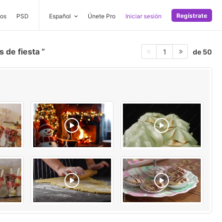
Regístrate
os
PSD
Español
Únete Pro
Iniciar sesión
s de fiesta
de 50
1