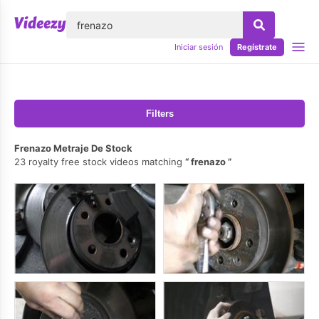
lose
Iniciar sesión
Regístrate
Filters
Frenazo Metraje De Stock
23 royalty free stock videos matching
frenazo