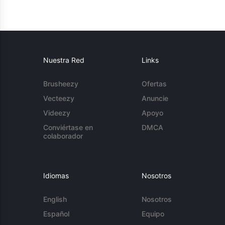
Nuestra Red
Links
Brusheezy
Ofertas
Vecteezy
Anuncie
Videezy
Apoyo
Conviértase en
DMCA
colaborador
Idiomas
Nosotros
English
Nosotros
Español
Equipo