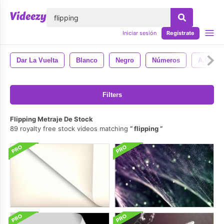
lose
Iniciar sesión
Regístrate
Dar La Vuelta
Blanco
Negro
Números
A.m
Filters
Flipping Metraje De Stock
89 royalty free stock videos matching
flipping