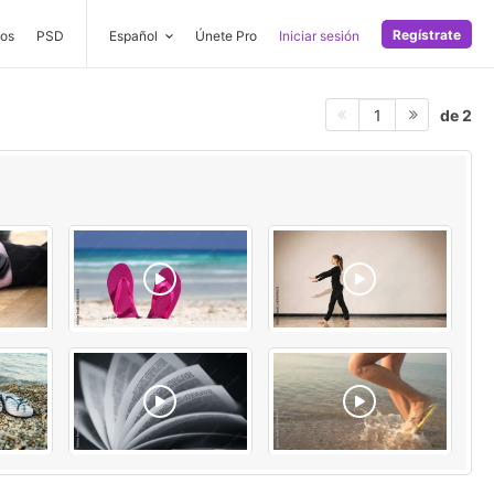
Regístrate
os
PSD
Español
Únete Pro
Iniciar sesión
de 2
1