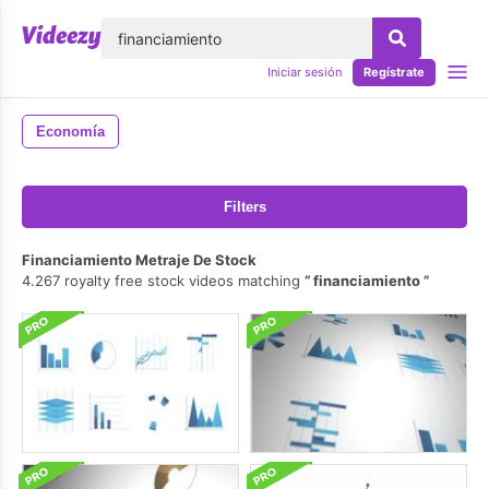
lose
Iniciar sesión
Regístrate
Economía
Filters
Financiamiento Metraje De Stock
4.267 royalty free stock videos matching
financiamiento