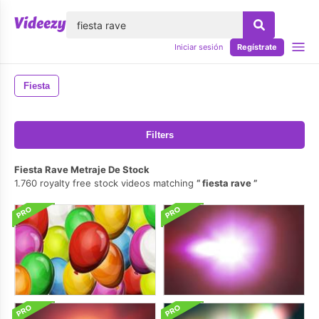
lose
Iniciar sesión
Regístrate
Fiesta
Filters
Fiesta Rave Metraje De Stock
1.760 royalty free stock videos matching
fiesta rave