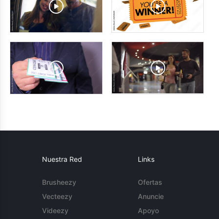
Nuestra Red
Links
Brusheezy
Ofertas
Vecteezy
Anuncie
Videezy
Apoyo