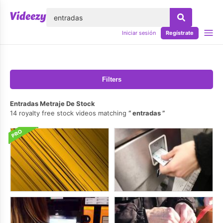
lose
Iniciar sesión
Regístrate
Filters
Entradas Metraje De Stock
14 royalty free stock videos matching
entradas