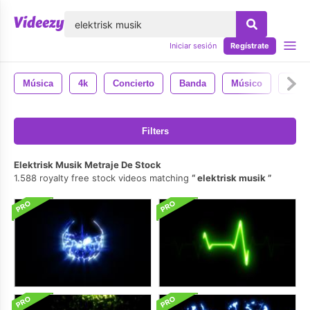
lose
Iniciar sesión
Regístrate
Música
4k
Concierto
Banda
Músico
Juga
Filters
Elektrisk Musik Metraje De Stock
1.588 royalty free stock videos matching
elektrisk musik