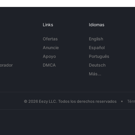
Links
Idiomas
Ofertas
English
Anuncie
Español
Apoyo
Português
orador
DMCA
Deutsch
Más...
•
© 2026 Eezy LLC. Todos los derechos reservados
Tér