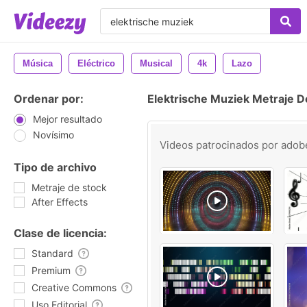
Música
Eléctrico
Musical
4k
Lazo
Ordenar por:
Elektrische Muziek Metraje D
Mejor resultado
Novísimo
Videos patrocinados por
adob
Tipo de archivo
Metraje de stock
After Effects
Clase de licencia:
Standard
Premium
Creative Commons
Uso Editorial