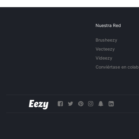
Nuestra Red
Brusheezy
Vecteezy
Videezy
Conviértase en colab