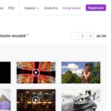
Regístrate
os
PSD
Español
Únete Pro
Iniciar sesión
rische muziek
de 34
1