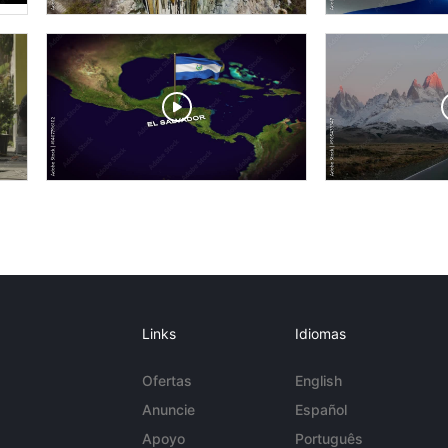
Links
Idiomas
Ofertas
English
Anuncie
Español
Apoyo
Português