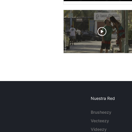
Nuestra Red
Brusheezy
Vecteezy
Videezy