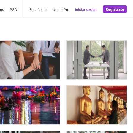
Regístrate
os
PSD
Español
Únete Pro
Iniciar sesión