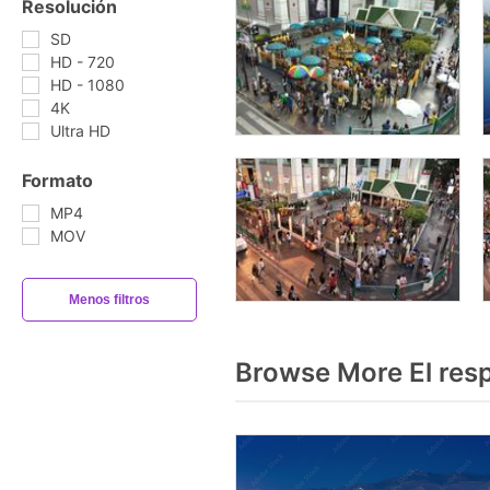
Resolución
SD
HD - 720
HD - 1080
4K
Ultra HD
Formato
MP4
MOV
Menos filtros
Browse More El res