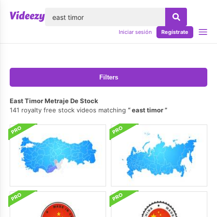
lose
Iniciar sesión
Regístrate
Filters
East Timor Metraje De Stock
141 royalty free stock videos matching
east timor