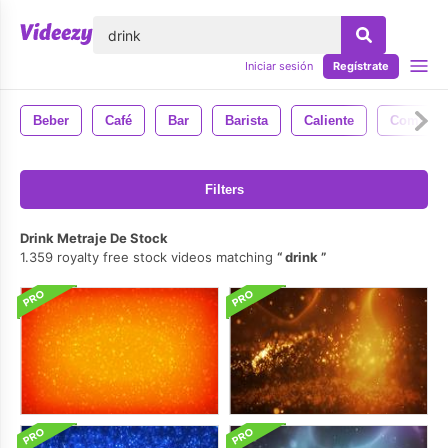
lose
Iniciar sesión
Regístrate
Beber
Café
Bar
Barista
Caliente
Comida Y
Filters
Drink Metraje De Stock
1.359 royalty free stock videos matching
drink