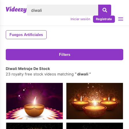
lose
Iniciar sesión
Regístrate
Fuegos Artificiales
Filters
Diwali Metraje De Stock
23 royalty free stock videos matching
diwali