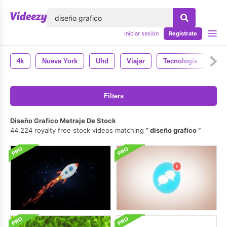
lose
Iniciar sesión
Regístrate
4k
Nueva York
Uhd
Viajar
Tecnología
Filters
Diseño Grafico Metraje De Stock
44.224 royalty free stock videos matching
diseño grafico