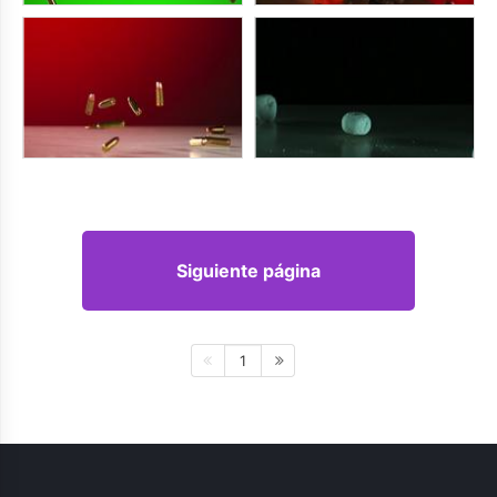
Siguiente página
1