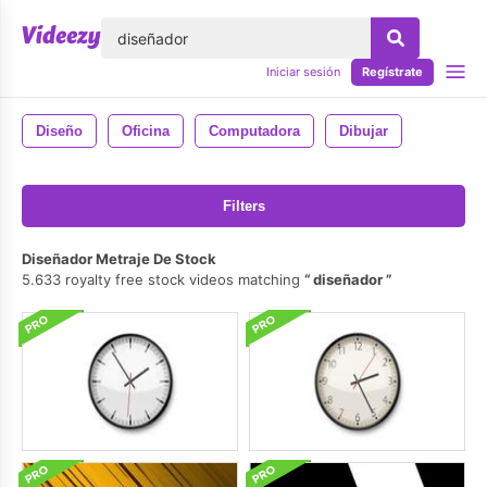
lose
Iniciar sesión
Regístrate
Diseño
Oficina
Computadora
Dibujar
Filters
Diseñador Metraje De Stock
5.633 royalty free stock videos matching
diseñador