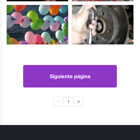
Siguiente página
1