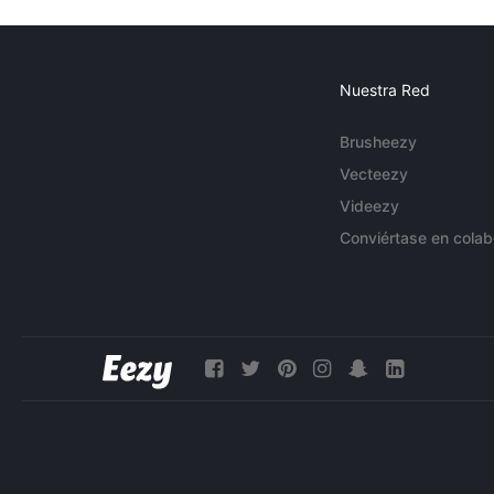
Nuestra Red
Brusheezy
Vecteezy
Videezy
Conviértase en colab