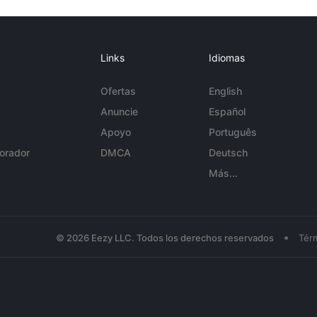
Links
Idiomas
Ofertas
English
Anuncie
Español
Apoyo
Português
orador
DMCA
Deutsch
Más...
•
© 2026 Eezy LLC. Todos los derechos reservados
Tér