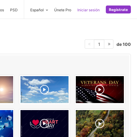
Regístrate
os
PSD
Español
Únete Pro
Iniciar sesión
de 100
1