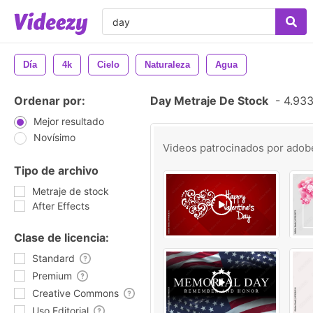
Día
4k
Cielo
Naturaleza
Agua
Ordenar por:
Day Metraje De Stock
-
4.933
Mejor resultado
Novísimo
Videos patrocinados por
adob
Tipo de archivo
Metraje de stock
After Effects
Clase de licencia:
Standard
Premium
Creative Commons
Uso Editorial