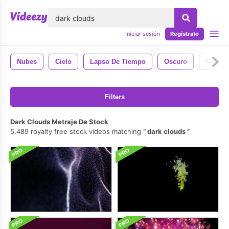
lose
Iniciar sesión
Regístrate
Nubes
Cielo
Lapso De Tiempo
Oscuro
Natural
Filters
Dark Clouds Metraje De Stock
5.489 royalty free stock videos matching
dark clouds