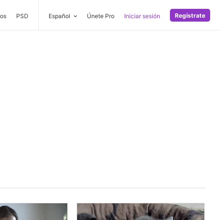
Regístrate
os
PSD
Español
Únete Pro
Iniciar sesión