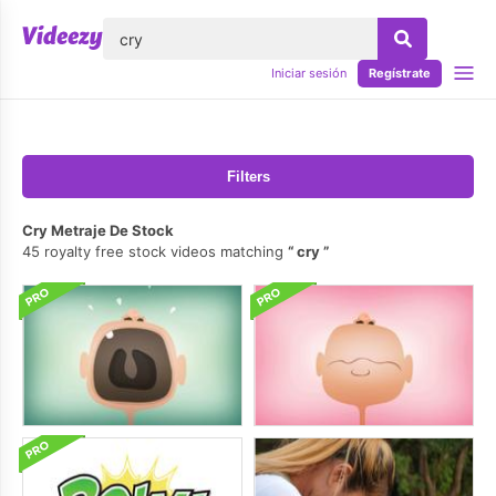
lose
Iniciar sesión
Regístrate
Filters
Cry Metraje De Stock
45 royalty free stock videos matching
cry