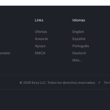
Links
Idiomas
Ofertas
English
Anuncie
Español
Apoyo
Português
orador
DMCA
Deutsch
Más...
•
© 2026 Eezy LLC. Todos los derechos reservados
Tér