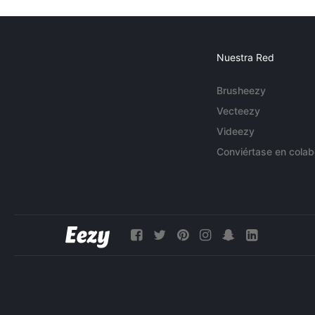
Nuestra Red
Brusheezy
Vecteezy
Videezy
Conviértase en colab