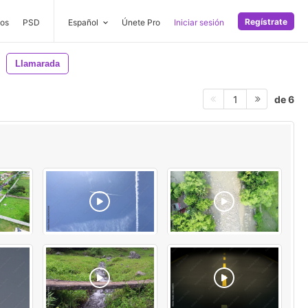
Regístrate
os
PSD
Español
Únete Pro
Iniciar sesión
Llamarada
de 6
1