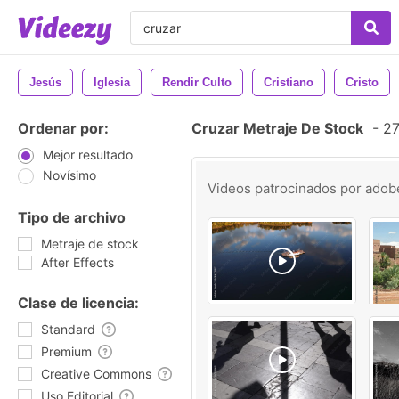
Jesús
Iglesia
Rendir Culto
Cristiano
Cristo
Ordenar por:
Cruzar Metraje De Stock
-
27
Mejor resultado
Novísimo
Videos patrocinados por
adob
Tipo de archivo
Metraje de stock
After Effects
Clase de licencia:
Standard
Premium
Creative Commons
Uso Editorial