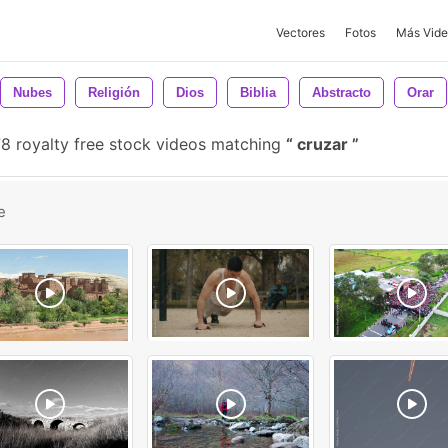
Vectores
Fotos
Más Vide
Nubes
Religión
Dios
Biblia
Abstracto
Orar
8 royalty free stock videos matching
cruzar
e