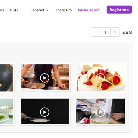
Regístrate
os
PSD
Español
Únete Pro
Iniciar sesión
de 3
1