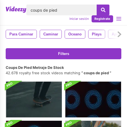
lose
Iniciar sesión
Regístrate
Para Caminar
Caminar
Oceano
Playa
Apuntala
Filters
Coups De Pied Metraje De Stock
42.678 royalty free stock videos matching
coups de pied