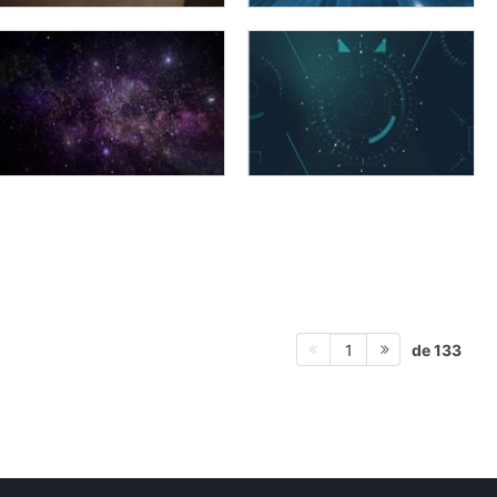
de 133
1