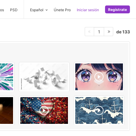
Regístrate
os
PSD
Español
Únete Pro
Iniciar sesión
de 133
1