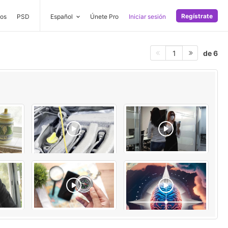
Regístrate
os
PSD
Español
Únete Pro
Iniciar sesión
de 6
1