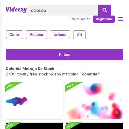
lose
Iniciar sesión
Regístrate
Color
Vistoso
Urbano
Art
Filters
Colorida Metraje De Stock
7.439 royalty free stock videos matching
colorida