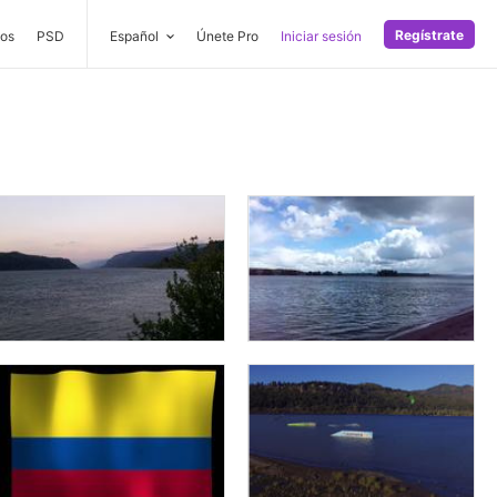
Regístrate
os
PSD
Español
Únete Pro
Iniciar sesión