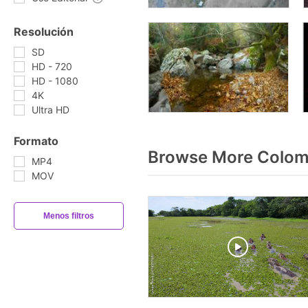
Resolución
SD
HD - 720
HD - 1080
4K
Ultra HD
Formato
Browse More Colom
MP4
MOV
Menos filtros