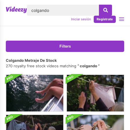
lose
Iniciar sesión
Regístrate
Filters
Colgando Metraje De Stock
270 royalty free stock videos matching
colgando