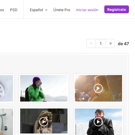
Regístrate
os
PSD
Español
Únete Pro
Iniciar sesión
de 47
1