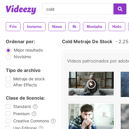
Frío
Invierno
Nieve
4k
Montaña
Hielo
Ordenar por:
Cold Metraje De Stock
-
2.253
Mejor resultado
Novísimo
Videos patrocinados por
adob
Tipo de archivo
Metraje de stock
After Effects
Clase de licencia:
Standard
Premium
Creative Commons
Uso Editorial