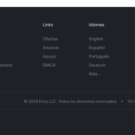
Links
Idiomas
Ofertas
English
Anuncie
Español
Apoyo
Português
orador
DMCA
Deutsch
Más...
•
© 2026 Eezy LLC. Todos los derechos reservados
Tér