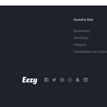
Nuestra Red
Brusheezy
Vecteezy
Videezy
Conviértase en colab