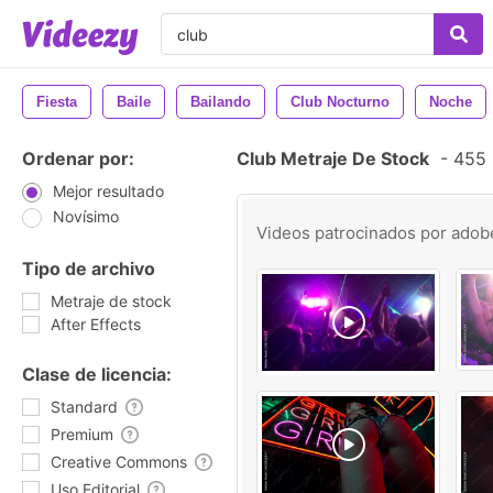
Fiesta
Baile
Bailando
Club Nocturno
Noche
Ordenar por:
Club Metraje De Stock
-
455 r
Mejor resultado
Novísimo
Videos patrocinados por
adob
Tipo de archivo
Metraje de stock
After Effects
Clase de licencia:
Standard
Premium
Creative Commons
Uso Editorial