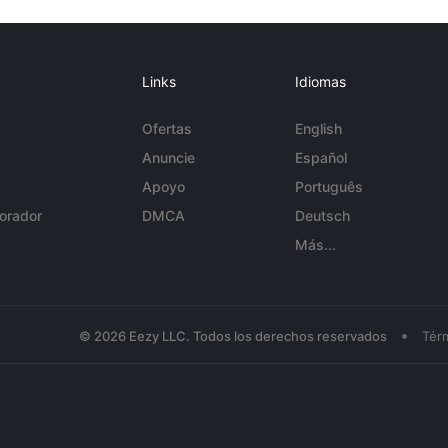
Links
Idiomas
Ofertas
English
Anuncie
Español
Apoyo
Português
orador
DMCA
Deutsch
Más...
•
© 2026 Eezy LLC. Todos los derechos reservados
Tér