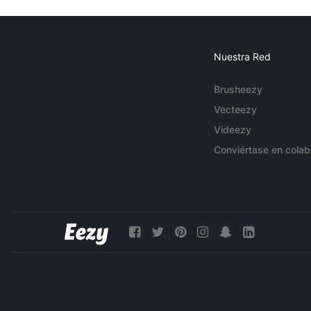
Nuestra Red
Brusheezy
Vecteezy
Videezy
Conviértase en colab