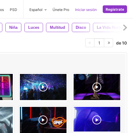
Regístrate
os
PSD
Español
Únete Pro
Iniciar sesión
Niña
Luces
Multitud
Disco
La Vida Nocturna
de 10
1