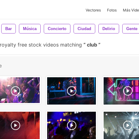
Vectores
Fotos
Más Vide
Bar
Música
Concierto
Ciudad
Delirio
Gente
oyalty free stock videos matching
club
e