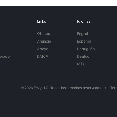
Links
Idiomas
Ofertas
English
Anuncie
Español
Apoyo
Português
orador
DMCA
Deutsch
Más...
•
© 2026 Eezy LLC. Todos los derechos reservados
Tér