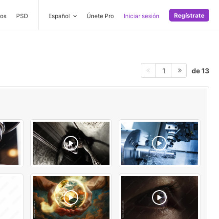
Regístrate
os
PSD
Español
Únete Pro
Iniciar sesión
de 13
1