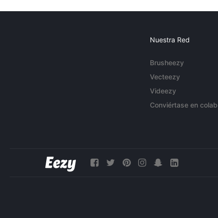
Nuestra Red
Brusheezy
Vecteezy
Videezy
Conviértase en colab