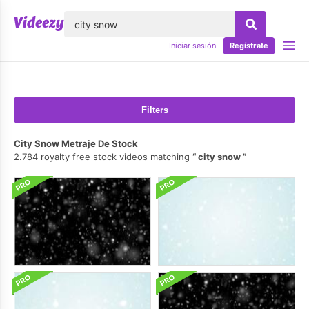
lose
Iniciar sesión
Regístrate
Filters
City Snow Metraje De Stock
2.784 royalty free stock videos matching
city snow