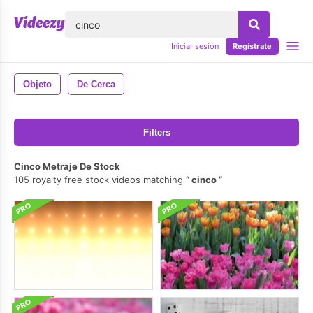
lose
Iniciar sesión
Regístrate
Objeto
De Cerca
Filters
Cinco Metraje De Stock
105 royalty free stock videos matching
cinco