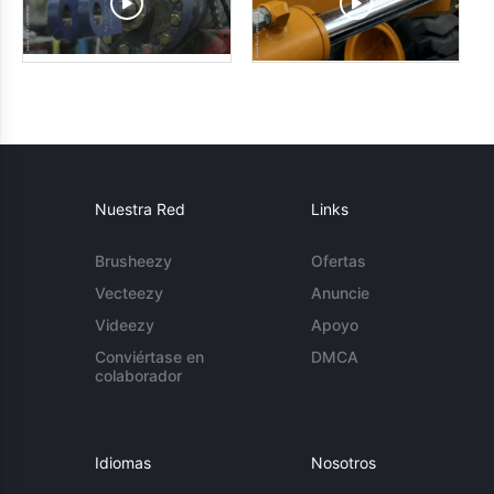
Nuestra Red
Links
Brusheezy
Ofertas
Vecteezy
Anuncie
Videezy
Apoyo
Conviértase en
DMCA
colaborador
Idiomas
Nosotros