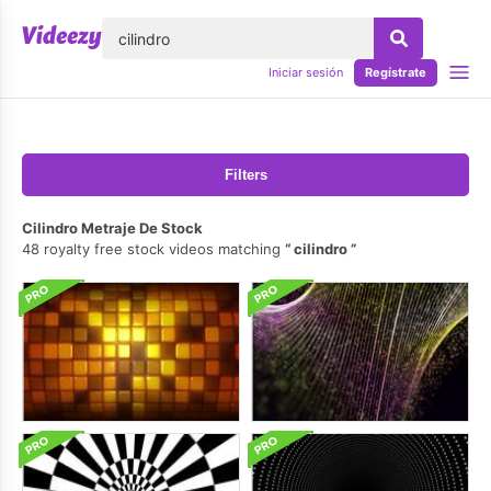
lose
Iniciar sesión
Regístrate
Filters
Cilindro Metraje De Stock
48 royalty free stock videos matching
cilindro