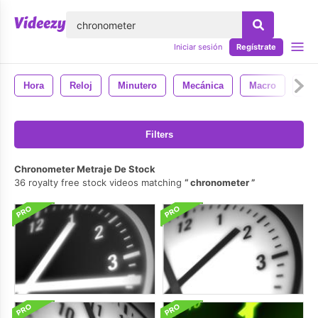
lose
Iniciar sesión
Regístrate
Hora
Reloj
Minutero
Mecánica
Macro
Nú
Filters
Chronometer Metraje De Stock
36 royalty free stock videos matching
chronometer