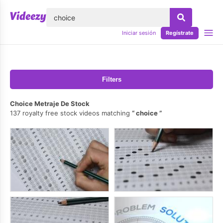
lose
Iniciar sesión
Regístrate
Filters
Choice Metraje De Stock
137 royalty free stock videos matching
choice