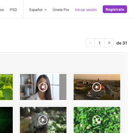
Regístrate
os
PSD
Español
Únete Pro
Iniciar sesión
de 31
1