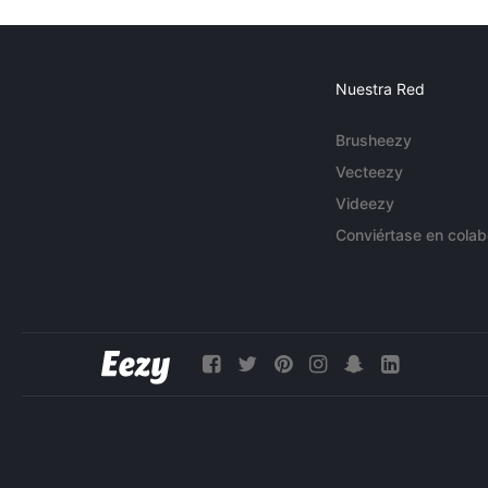
Nuestra Red
Brusheezy
Vecteezy
Videezy
Conviértase en colab