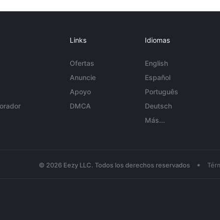
Links
Idiomas
Ofertas
English
Anuncie
Español
Apoyo
Português
orador
DMCA
Deutsch
Más...
•
© 2026 Eezy LLC. Todos los derechos reservados
Tér