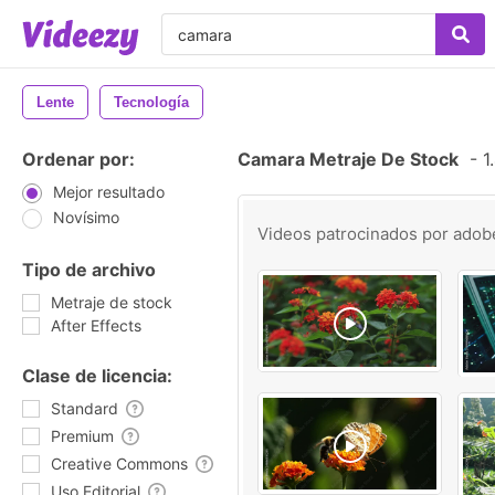
Lente
Tecnología
Ordenar por:
Camara Metraje De Stock
-
1.
Mejor resultado
Novísimo
Videos patrocinados por
adob
Tipo de archivo
Metraje de stock
After Effects
Clase de licencia:
Standard
Premium
Creative Commons
Uso Editorial