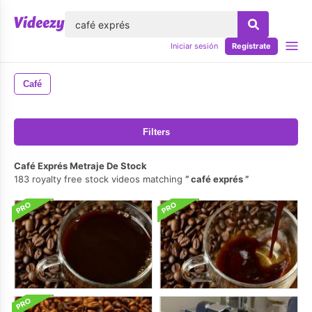
lose
Iniciar sesión
Regístrate
Café
Filters
Café Exprés Metraje De Stock
183 royalty free stock videos matching
café exprés