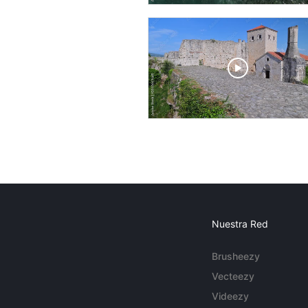
Nuestra Red
Brusheezy
Vecteezy
Videezy