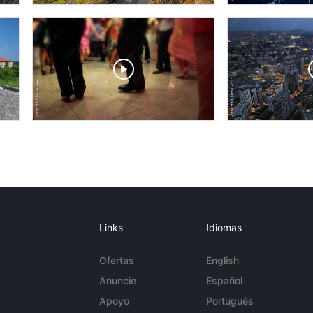
Links
Idiomas
Ofertas
English
Anuncie
Español
Apoyo
Português