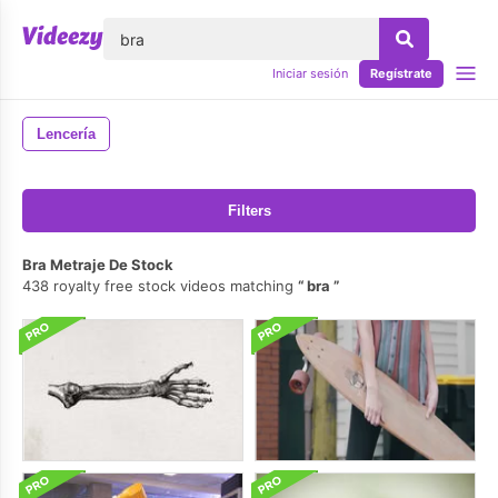
lose
Iniciar sesión
Regístrate
Lencería
Filters
Bra Metraje De Stock
438 royalty free stock videos matching
bra