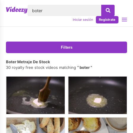
lose
Iniciar sesión
Regístrate
Filters
Boter Metraje De Stock
30 royalty free stock videos matching
boter