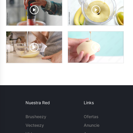
Nuestra Red
Links
Brusheezy
Ofertas
Vecteezy
Anuncie