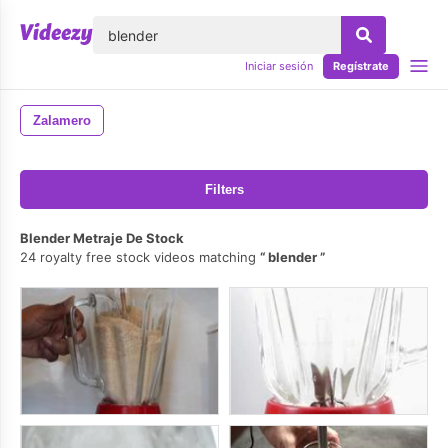
lose
Iniciar sesión
Regístrate
Zalamero
Filters
Blender Metraje De Stock
24 royalty free stock videos matching
blender