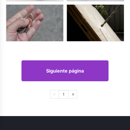
Siguiente página
1