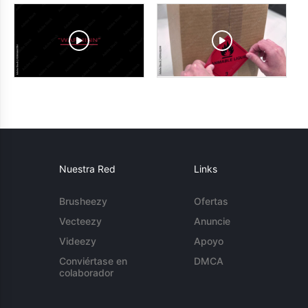
Nuestra Red
Links
Brusheezy
Ofertas
Vecteezy
Anuncie
Videezy
Apoyo
Conviértase en
DMCA
colaborador