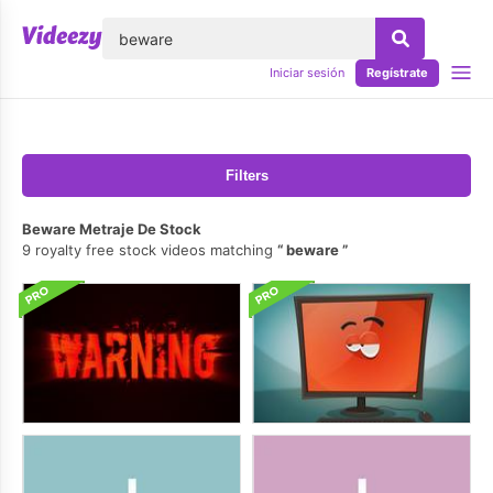
lose
Iniciar sesión
Regístrate
Filters
Beware Metraje De Stock
9 royalty free stock videos matching
beware