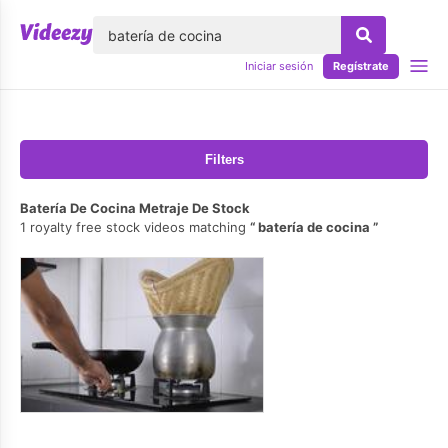
lose
Iniciar sesión
Regístrate
Filters
Batería De Cocina Metraje De Stock
1 royalty free stock videos matching
batería de cocina